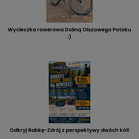
Wycieczka rowerowa Doliną Olszowego Potoku
:)
Odkryj Rabkę-Zdrój z perspektywy dwóch kół!