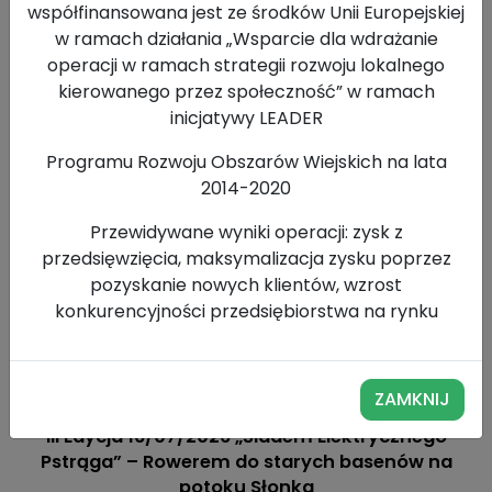
współfinansowana jest ze środków Unii Europejskiej
w ramach działania „Wsparcie dla wdrażanie
operacji w ramach strategii rozwoju lokalnego
Rabczańskie Rowerowanie – Odkryj tajemnice
kierowanego przez społeczność” w ramach
Rabki-Zdroju na dwóch kółkach
inicjatywy LEADER
Programu Rozwoju Obszarów Wiejskich na lata
2014-2020
Przewidywane wyniki operacji: zysk z
przedsięwzięcia, maksymalizacja zysku poprzez
pozyskanie nowych klientów, wzrost
konkurencyjności przedsiębiorstwa na rynku
ZAMKNIJ
III Edycja 16/07/2026 „Śladem Elektrycznego
Pstrąga” – Rowerem do starych basenów na
potoku Słonka