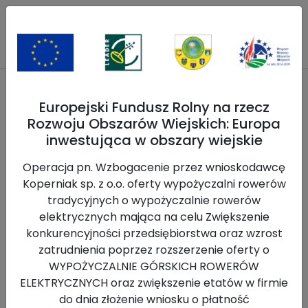
Europejski Fundusz Rolny na rzecz
Blog
Rozwoju Obszarów Wiejskich: Europa
inwestująca w obszary wiejskie
Strona główna
>>
Blog
>>
.: Rabczańskie Rowerowanie :.
vol.5-Rabczańskie legendowanie z miejskimi zabytkami i
Operacja pn. Wzbogacenie przez wnioskodawcę
ciekawymi miejscami :)
Koperniak sp. z o.o. oferty wypożyczalni rowerów
Wróć
tradycyjnych o wypożyczalnie rowerów
elektrycznych mająca na celu Zwiększenie
konkurencyjności przedsiębiorstwa oraz wzrost
zatrudnienia poprzez rozszerzenie oferty o
WYPOŻYCZALNIE GÓRSKICH ROWERÓW
ELEKTRYCZNYCH oraz zwiększenie etatów w firmie
do dnia złożenie wniosku o płatność