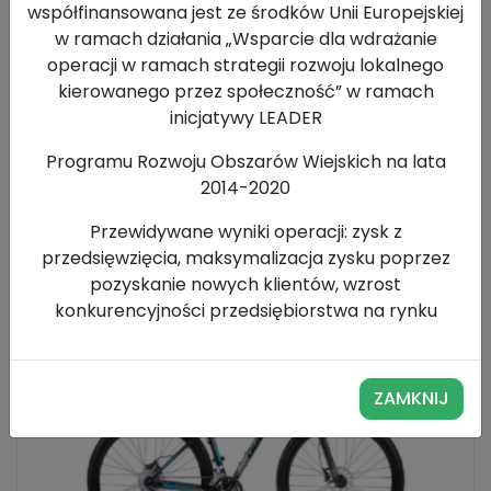
Rowery elektryczne
współfinansowana jest ze środków Unii Europejskiej
Rowery górskie
w ramach działania „Wsparcie dla wdrażanie
operacji w ramach strategii rozwoju lokalnego
Rowery juniorskie
kierowanego przez społeczność” w ramach
Rowery Retro
inicjatywy LEADER
Rowery turystyczne
Programu Rozwoju Obszarów Wiejskich na lata
Wózki dziecięce
2014-2020
Przewidywane wyniki operacji: zysk z
Dostępne
rowery górskie
przedsięwzięcia, maksymalizacja zysku poprzez
pozyskanie nowych klientów, wzrost
Wyświetlanie wszystkich wyników: 4
konkurencyjności przedsiębiorstwa na rynku
ZAMKNIJ