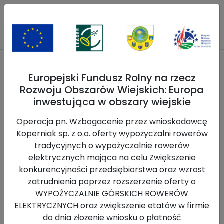
Europejski Fundusz Rolny na rzecz
Wypożycz rower
Rozwoju Obszarów Wiejskich: Europa
inwestująca w obszary wiejskie
Strona główna
>>
Oferta Wypożyczalni
>>
Rowery górskie
Wróć
Operacja pn. Wzbogacenie przez wnioskodawcę
Koperniak sp. z o.o. oferty wypożyczalni rowerów
tradycyjnych o wypożyczalnie rowerów
Kategorie
elektrycznych mająca na celu Zwiększenie
konkurencyjności przedsiębiorstwa oraz wzrost
zatrudnienia poprzez rozszerzenie oferty o
Akcesoria rowerowe
WYPOŻYCZALNIE GÓRSKICH ROWERÓW
Akcesoria turystyczne
ELEKTRYCZNYCH oraz zwiększenie etatów w firmie
Rowery dla dzieci
do dnia złożenie wniosku o płatność